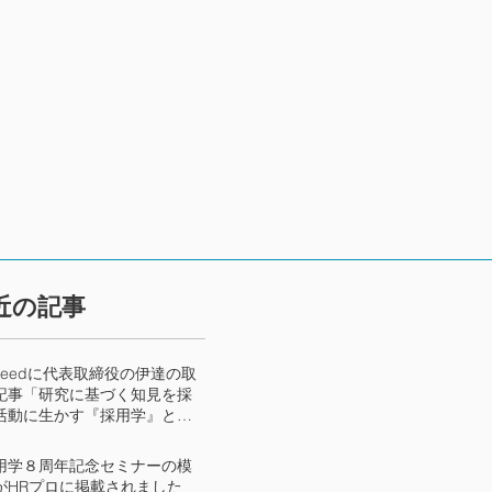
お問い合わせ
最近の記事
ndeedに代表取締役の伊達の取
記事「研究に基づく知見を採
活動に生かす『採用学』とは
か？」が掲載されました
用学８周年記念セミナーの模
がHRプロに掲載されました