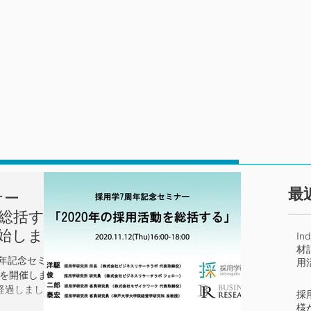
研究員
実績
​
ナー
を総括す
始しまし
I
材
周年記念セミナ
用
」を開催しま
何
経過しまし
採
イベント」と
様