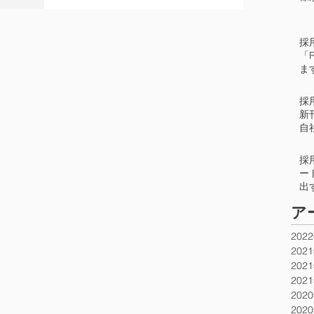
を開催していま
0年の採用活
採
「R
ま
採
新
自
方
ト
採
ー
出
ト
​
て
202
202
202
202
202
202