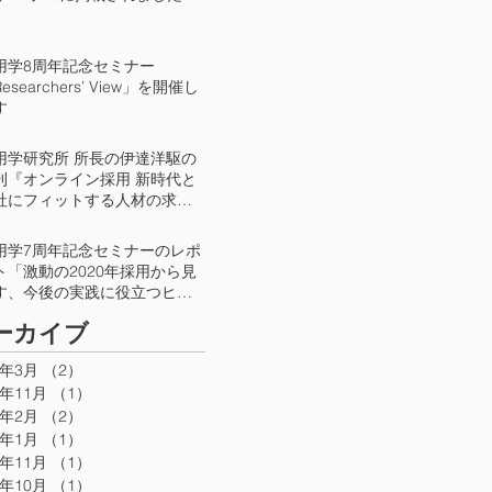
用学8周年記念セミナー
esearchers’ View」を開催し
す
用学研究所 所長の伊達洋駆の
刊『オンライン採用 新時代と
社にフィットする人材の求め
』が日本能率協会マネジメン
センターより出版されました
用学7周年記念セミナーのレポ
ト「激動の2020年採用から見
す、今後の実践に役立つヒン
とは」がBizHintにて公開され
アーカイブ
います
2年3月
（2）
2件の記事
1年11月
（1）
1件の記事
1年2月
（2）
2件の記事
1年1月
（1）
1件の記事
0年11月
（1）
1件の記事
0年10月
（1）
1件の記事