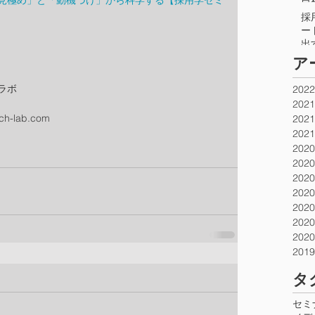
見極め」と「動機づけ」から科学する【採用学セミ
自
方
採
ト
ー
出
ト
​
て
ラボ
202
202
rch-lab.com
202
202
202
202
202
202
202
202
202
201
​タ
セミ