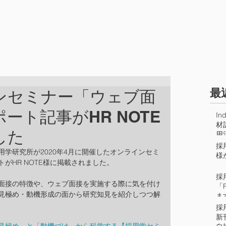
研究員
実績
​
ンセミナー「ウェブ面
ート記事がHR NOTE
I
材
した
用
何
採
学研究所が2020年4月に開催したオンラインセミ
様
がHR NOTE様に掲載されました。
採
面接の特徴や、ウェブ面接を実施する際に気を付け
「R
見極め・動機形成の面から研究知見を紹介しつつ解
ま
採
新