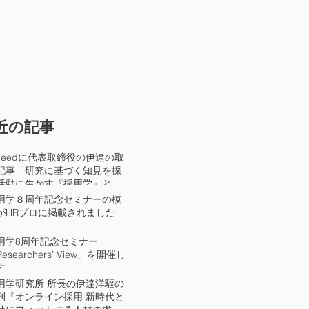
お問い合わせ
最近の記事
ndeedに代表取締役の伊達の取
記事「研究に基づく知見を採
活動に生かす『採用学』とは
か？」が掲載されました
用学８周年記念セミナーの模
がHRプロに掲載されました
用学8周年記念セミナー
esearchers’ View」を開催し
す
用学研究所 所長の伊達洋駆の
刊『オンライン採用 新時代と