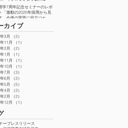
社にフィットする人材の求め
』が日本能率協会マネジメン
用学7周年記念セミナーのレポ
センターより出版されました
ト「激動の2020年採用から見
す、今後の実践に役立つヒン
とは」がBizHintにて公開され
アーカイブ
います
2年3月
（2）
2件の記事
1年11月
（1）
1件の記事
1年2月
（2）
2件の記事
1年1月
（1）
1件の記事
0年11月
（1）
1件の記事
0年10月
（1）
1件の記事
0年7月
（3）
3件の記事
0年6月
（2）
2件の記事
0年5月
（5）
5件の記事
0年4月
（2）
2件の記事
0年2月
（2）
2件の記事
9年12月
（1）
1件の記事
グ
ナー
プレスリリース