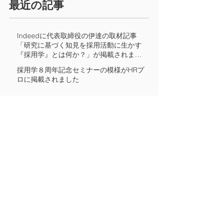
​最近の記事
Indeedに代表取締役の伊達の取材記事
「研究に基づく知見を採用活動に生かす
『採用学』とは何か？」が掲載されまし
た
採用学８周年記念セミナーの模様がHRプ
ロに掲載されました
採用学8周年記念セミナー「Researchers’
View」を開催します
採用学研究所 所長の伊達洋駆の新刊『オ
ンライン採用 新時代と自社にフィットす
る人材の求め方』が日本能率協会マネジ
メントセンターより出版されました
採用学7周年記念セミナーのレポート「激
動の2020年採用から見出す、今後の実践
に役立つヒントとは」がBizHintにて公開
されています
​アーカイブ