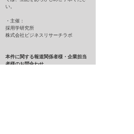
い。
・主催：
採用学研究所
株式会社ビジネスリサーチラボ
本件に関する報道関係者様・企業担当
者様のお問合わせ
株式会社ビジネスリサーチラボ
Web：https://www.business-research-
lab.com/
Tel：03-6455-7020
Mail：kenkyukai at business-research-
lab.com
タグ：
セミナー
プレスリリース