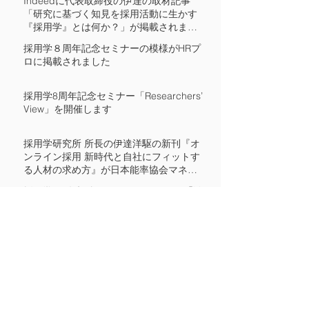
Indeedに代表取締役の伊達の取材記事
「研究に基づく知見を採用活動に生かす
『採用学』とは何か？」が掲載されまし
た
採用学８周年記念セミナーの模様がHRプ
ロに掲載されました
採用学8周年記念セミナー「Researchers’
View」を開催します
採用学研究所 所長の伊達洋駆の新刊『オ
ンライン採用 新時代と自社にフィットす
る人材の求め方』が日本能率協会マネジ
メントセンターより出版されました
採用学7周年記念セミナーのレポート「激
動の2020年採用から見出す、今後の実践
に役立つヒントとは」がBizHintにて公開
されています
​アーカイブ
2022年3月
（2）
2件の記事
2021年11月
（1）
1件の記事
2021年2月
（2）
2件の記事